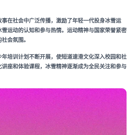
故事在社会中广泛传播，激励了年轻一代投身冰雪运
冰雪运动的认知和参与热情。运动精神与国家荣誉紧密
的社会氛围。
少年培训计划不断开展，使短道速滑文化深入校园和社
化讲座和体验课程，冰雪精神逐渐成为全民关注和参与