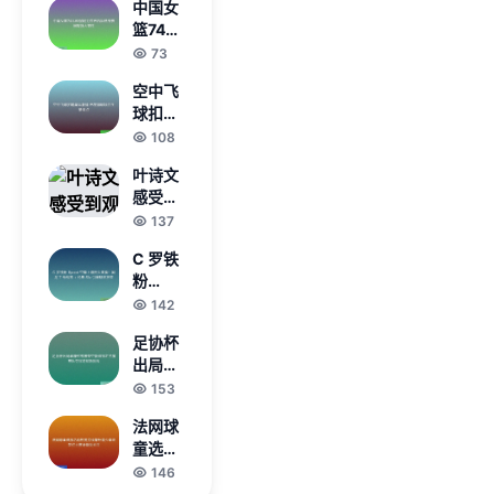
中国女
巧与隐
败
篮74比
藏要素
69加时
73
详解指
力克巴
南加上
空中飞
西队热
成就收
球扣响
身赛展
集与战
奥运激
108
现强大
斗心得
情 巴黎
韧性
叶诗文
排球项
感受到
目全景
观众满
137
盘点
满热情
C 罗铁
激励她
粉
不断突
Speed
142
破自我
空降上
成绩
足协杯
海街头
出局崔
直播！
康熙或
153
国足 7
被架空
号战袍
法网球
新帅锁
+ 经典
童选拔
定名宿
Siu 引
活动热
146
带队夺
爆球迷
度持续