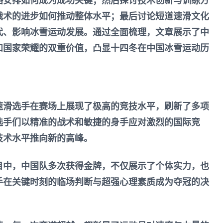
略安排如何成为成功关键；然后探讨技术创新与训练方
战术的进步如何推动整体水平；最后讨论短道速滑文化
代、影响冰雪运动发展。通过全面梳理，文章展示了中
和国家荣耀的双重价值，凸显十四冬在中国冰雪运动历
速滑选手在赛场上展现了极高的竞技水平，刷新了多项
选手们以精准的战术和敏捷的身手应对激烈的国际竞
技术水平推向新的高峰。
目中，中国队多次获得金牌，不仅展示了个体实力，也
手在关键时刻的临场判断与超强心理素质成为夺冠的决