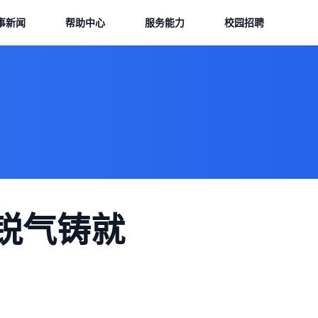
事新闻
帮助中心
服务能力
校园招聘
锐气铸就