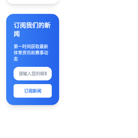
冠将迎
狂欢
攀升青
新挑战
少年逐
梦红土
赛场备
订阅我们的新
受关注
闻
第一时间获取最新
体育资讯和赛事动
态
订阅新闻