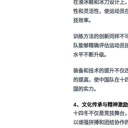
在滑冰鞋和冰刀设计上
性和灵活性，使运动员
技效率。
训练方法的创新同样不
队能够精确评估运动员
水平不断升级。
装备和技术的提升不仅
的提高，使中国队在十
国的实力。
4、文化传承与精神激励
十四冬不仅是竞技舞台
以顽强拼搏和团结协作