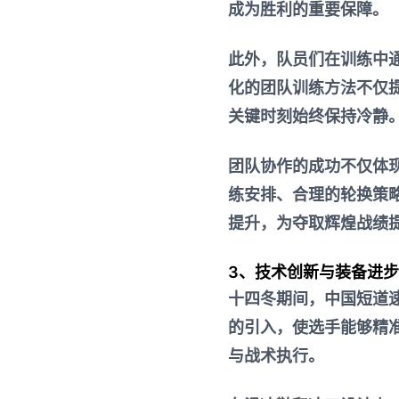
成为胜利的重要保障。
此外，队员们在训练中
化的团队训练方法不仅
关键时刻始终保持冷静
团队协作的成功不仅体
练安排、合理的轮换策
提升，为夺取辉煌战绩
3、技术创新与装备进步
十四冬期间，中国短道
的引入，使选手能够精
与战术执行。