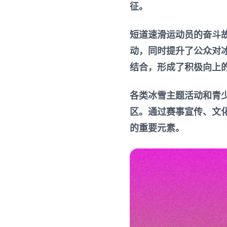
征。
短道速滑运动员的奋斗
动，同时提升了公众对
结合，形成了积极向上
各类冰雪主题活动和青
区。通过赛事宣传、文
的重要元素。