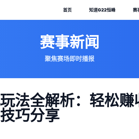
首页
知道
G22恒峰
赛
赛事新闻
聚焦赛场即时播报
玩法全解析：轻松赚
技巧分享