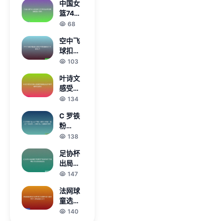
中国女
巧与隐
败
篮74比
藏要素
69加时
68
详解指
力克巴
南加上
空中飞
西队热
成就收
球扣响
身赛展
集与战
奥运激
103
现强大
斗心得
情 巴黎
韧性
叶诗文
排球项
感受到
目全景
观众满
134
盘点
满热情
C 罗铁
激励她
粉
不断突
Speed
138
破自我
空降上
成绩
足协杯
海街头
出局崔
直播！
康熙或
147
国足 7
被架空
号战袍
法网球
新帅锁
+ 经典
童选拔
定名宿
Siu 引
活动热
140
带队夺
爆球迷
度持续