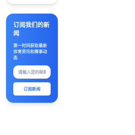
冠将迎
狂欢
攀升青
新挑战
少年逐
梦红土
赛场备
订阅我们的新
受关注
闻
第一时间获取最新
体育资讯和赛事动
态
订阅新闻