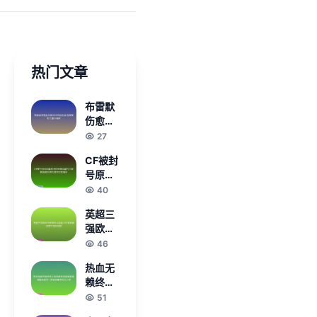
热门文章
布雷默
伤愈复
出首次
27
回归训
CF被封
练场 有
号原因
望亮相
解析与
40
今夏世
快速申
俱杯
英超三
诉解封
强欧战
全攻略
不败维
46
指南及
拉水晶
防封技
热血无
宫大胜
巧深度
赖终极
有望晋
揭秘
任务全
51
级意甲
流程技
两队惨