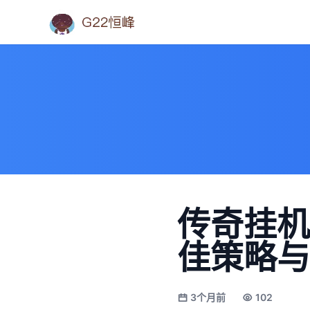
传奇挂机
佳策略与
3个月前
102