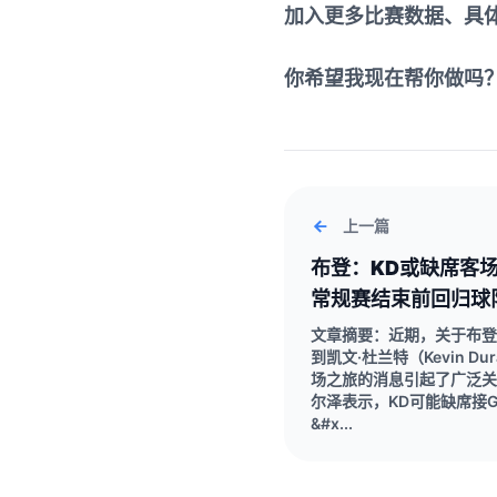
加入更多比赛数据、具
你希望我现在帮你做吗
上一篇
布登：KD或缺席客场
常规赛结束前回归球
文章摘要：近期，关于布登
到凯文·杜兰特（Kevin Du
场之旅的消息引起了广泛关
尔泽表示，KD可能缺席接G
&#x...