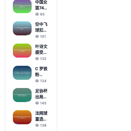
中国女
巧与隐
败
篮74比
藏要素
69加时
65
详解指
力克巴
南加上
空中飞
西队热
成就收
球扣响
身赛展
集与战
奥运激
101
现强大
斗心得
情 巴黎
韧性
叶诗文
排球项
感受到
目全景
观众满
132
盘点
满热情
C 罗铁
激励她
粉
不断突
Speed
134
破自我
空降上
成绩
足协杯
海街头
出局崔
直播！
康熙或
145
国足 7
被架空
号战袍
法网球
新帅锁
+ 经典
童选拔
定名宿
Siu 引
活动热
138
带队夺
爆球迷
度持续