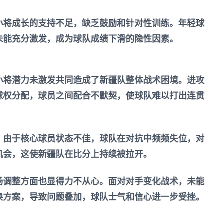
小将成长的支持不足，缺乏鼓励和针对性训练。年轻球
未能充分激发，成为球队成绩下滑的隐性因素。
小将潜力未激发共同造成了新疆队整体战术困境。进攻
球权分配，球员之间配合不默契，使球队难以打出连贯
。由于核心球员状态不佳，球队在对抗中频频失位，对
机会，这使新疆队在比分上持续被拉开。
场调整方面也显得力不从心。面对对手变化战术，未能
换方案，导致问题叠加，球队士气和信心进一步受挫。