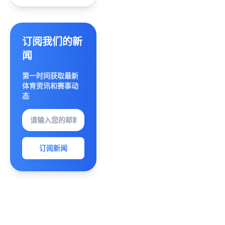
冠将迎
狂欢
攀升青
新挑战
少年逐
梦红土
赛场备
订阅我们的新
受关注
闻
第一时间获取最新
体育资讯和赛事动
态
订阅新闻