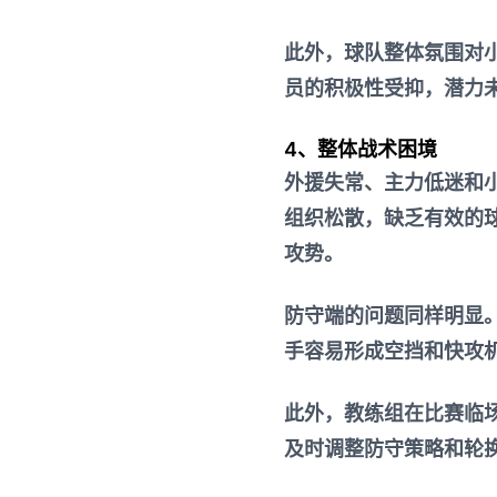
此外，球队整体氛围对
员的积极性受抑，潜力
4、整体战术困境
外援失常、主力低迷和
组织松散，缺乏有效的
攻势。
防守端的问题同样明显
手容易形成空挡和快攻
此外，教练组在比赛临
及时调整防守策略和轮