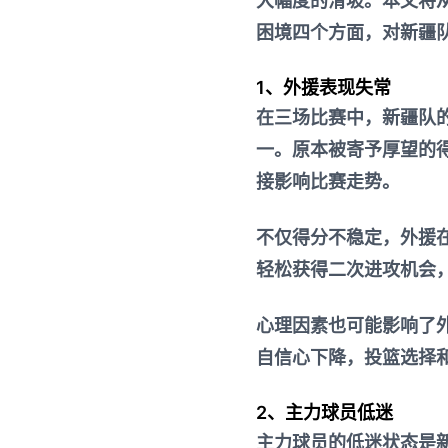
大幅度的滑坡。本文将
困境四个方面，对新疆
1、外援表现失常
在三场比赛中，新疆队
一。原本被寄予厚望的
接影响比赛走势。
不仅得分不稳定，外援
轻松获得二次进攻机会
心理因素也可能影响了
自信心下降，投篮选择
2、主力球员低迷
主力球员的低迷状态是