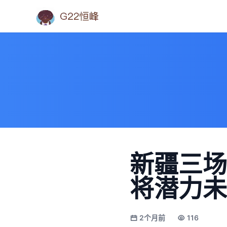
新疆三场
将潜力未
2个月前
116