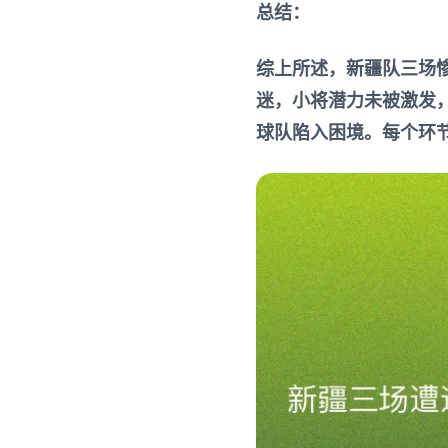
总结：
综上所述，新疆队三场
迷，小将潜力未被激发
球队陷入困境。每个环