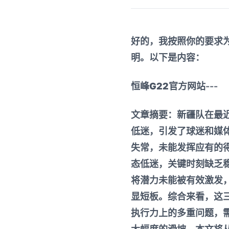
好的，我按照你的要求
明。以下是内容：
恒峰G22官方网站
---
文章摘要：新疆队在最
低迷，引发了球迷和媒
失常，未能发挥应有的
态低迷，关键时刻缺乏
将潜力未能被有效激发
显短板。综合来看，这
执行力上的多重问题，