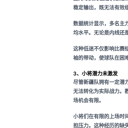
稳定输出，既无法有效
数据统计显示，多名主
均水平。无论是内线还
这种低迷不仅影响比赛
袖的带动，使球队在困
3、小将潜力未激发
尽管新疆队拥有一定潜
无法转化为实际战力。
场机会有限。
小将们在有限的上场时
担压力。这种经历的缺