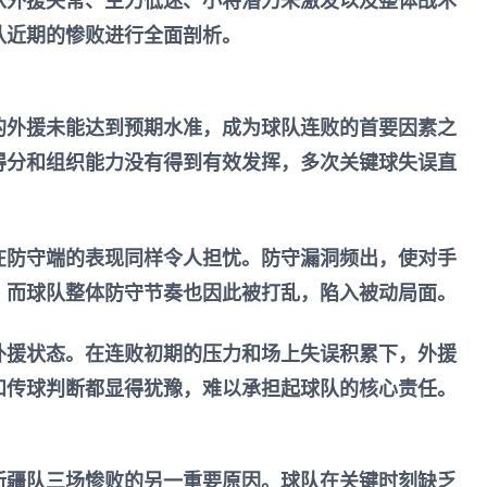
从外援失常、主力低迷、小将潜力未激发以及整体战术
队近期的惨败进行全面剖析。
的外援未能达到预期水准，成为球队连败的首要因素之
得分和组织能力没有得到有效发挥，多次关键球失误直
在防守端的表现同样令人担忧。防守漏洞频出，使对手
，而球队整体防守节奏也因此被打乱，陷入被动局面。
外援状态。在连败初期的压力和场上失误积累下，外援
和传球判断都显得犹豫，难以承担起球队的核心责任。
新疆队三场惨败的另一重要原因。球队在关键时刻缺乏